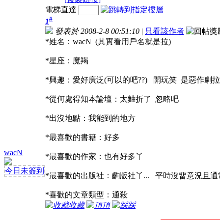
電梯直達
#
1
發表於 2008-2-8 00:51:10
|
只看該作者
*姓名：wacN (其實看用戶名就是拉)
*星座：魔羯
*興趣：愛好廣泛(可以的吧??) 開玩笑 是惡作劇拉
*從何處得知本論壇：太麯折了 忽略吧
*出沒地點：我能到的地方
*最喜歡的書籍：好多
wacN
*最喜歡的作家：也有好多丫
今日未簽到
*最喜歡的出版社：齣版社丫...
平時沒畱意況且通
*喜歡的文章類型：通殺
收藏
頂
踩