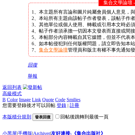
集合文學論壇 
1、本主題所有言論和圖片純屬會員個人意見，
2、本站所有主題由該帖子作者發表，該帖子作
3、其他單位或個人使用、轉載或引用本文時必
4、帖子作者須承擔一切因本文發表而直接或間
5、本帖部分內容轉載自其它媒體，但並不代表
6、如本帖侵犯到任何版權問題，請立即告知本
7、
集合文學論壇
管理員和版主有權不事先通知
回復
舉報
返回列表
高級模式
B
Color
Image
Link
Quote
Code
Smilies
您需要登錄後才可以回帖
登錄
|
註冊
本版積分規則
回帖後跳轉到最後一頁
發表回復
小黑屋
|
手機版
|
Archiver
|
友好連接-《集合出版社》