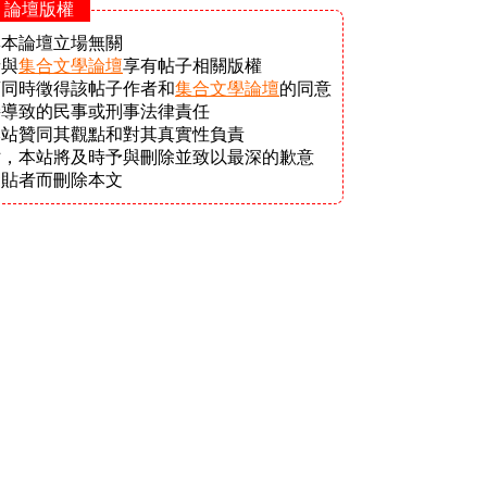
- 論壇版權
與本論壇立場無關
者與
集合文學論壇
享有帖子相關版權
須同時徵得該帖子作者和
集合文學論壇
的同意
接導致的民事或刑事法律責任
本站贊同其觀點和對其真實性負責
站，本站將及時予與刪除並致以最深的歉意
發貼者而刪除本文