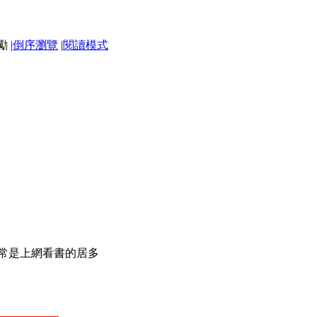
|
倒序瀏覽
|
閱讀模式
常是上網看書的居多