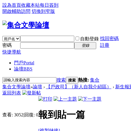
設為首頁
收藏本站
每日簽到
開啟輔助訪問
切換到窄版
找回密碼
自動登錄
密碼
註冊
登錄
快捷導航
門戶
Portal
論壇
BBS
搜索
熱搜:
集合
搜索
集合文學論壇
»
論壇
›
【戶政司】（新人自我介紹區）
›
新生報
返回列表
報到貼一篇
查看:
3052
|
回復:
0
[複製鏈接]