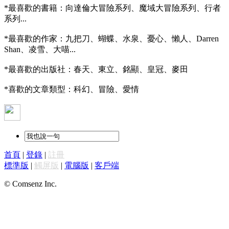
*最喜歡的書籍：向達倫大冒險系列、魔域大冒險系列、行者
系列...
*最喜歡的作家：九把刀、蝴蝶、水泉、憂心、懶人、Darren
Shan、凌雪、大喵...
*最喜歡的出版社：春天、東立、銘顯、皇冠、麥田
*喜歡的文章類型：科幻、冒險、愛情
首頁
|
登錄
|
註冊
標準版
|
觸屏版
|
電腦版
|
客戶端
© Comsenz Inc.