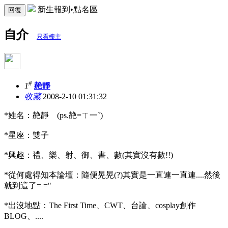
新生報到•點名區
回復
自介
只看樓主
#
1
赩靜
收藏
2008-2-10 01:31:32
*姓名：赩靜 (ps.赩=ㄒ一ˋ)
*星座：雙子
*興趣：禮、樂、射、御、書、數(其實沒有數!!)
*從何處得知本論壇：隨便晃晃(?)其實是一直連一直連....然後
就到這了= ="
*出沒地點：The First Time、CWT、台論、cosplay創作
BLOG、....