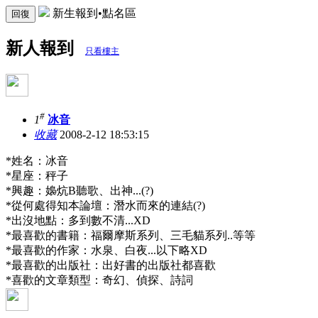
新生報到•點名區
回復
新人報到
只看樓主
#
1
冰音
收藏
2008-2-12 18:53:15
*姓名：冰音
*星座：秤子
*興趣：嬝炕B聽歌、出神...(?)
*從何處得知本論壇：潛水而來的連結(?)
*出沒地點：多到數不清...XD
*最喜歡的書籍：福爾摩斯系列、三毛貓系列..等等
*最喜歡的作家：水泉、白夜...以下略XD
*最喜歡的出版社：出好書的出版社都喜歡
*喜歡的文章類型：奇幻、偵探、詩詞