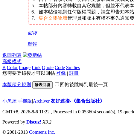
5、本帖部分內容轉載自其它媒體，但並不代表
6、如本帖侵犯到任何版權問題，請立即告知本
7、
集合文學論壇
管理員和版主有權不事先通知
回復
舉報
返回列表
高級模式
B
Color
Image
Link
Quote
Code
Smilies
您需要登錄後才可以回帖
登錄
|
註冊
本版積分規則
回帖後跳轉到最後一頁
發表回復
小黑屋
|
手機版
|
Archiver
|
友好連接-《集合出版社》
GMT+8, 2026-8-6 11:22
, Processed in 0.053604 second(s), 19 querie
Powered by
Discuz!
X3.2
© 2001-2013
Comsenz Inc.