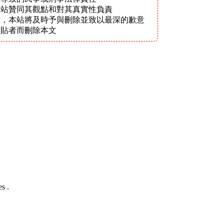
本站贊同其觀點和對其真實性負責
站，本站將及時予與刪除並致以最深的歉意
發貼者而刪除本文
s .