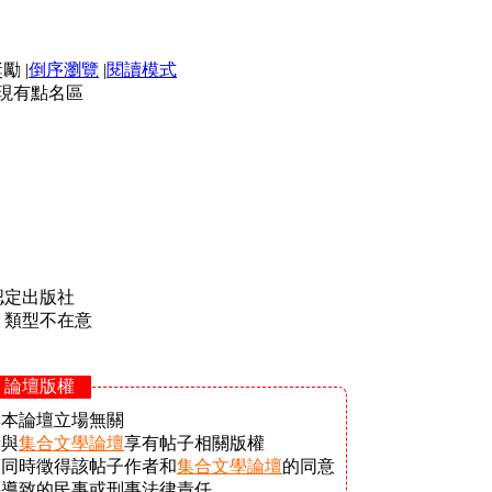
|
倒序瀏覽
|
閱讀模式
現有點名區
認定出版社
，類型不在意
- 論壇版權
與本論壇立場無關
者與
集合文學論壇
享有帖子相關版權
須同時徵得該帖子作者和
集合文學論壇
的同意
接導致的民事或刑事法律責任