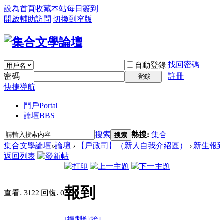
設為首頁
收藏本站
每日簽到
開啟輔助訪問
切換到窄版
找回密碼
自動登錄
密碼
註冊
登錄
快捷導航
門戶
Portal
論壇
BBS
搜索
熱搜:
集合
搜索
集合文學論壇
»
論壇
›
【戶政司】（新人自我介紹區）
›
新生報
返回列表
報到
查看:
3122
|
回復:
0
[複製鏈接]