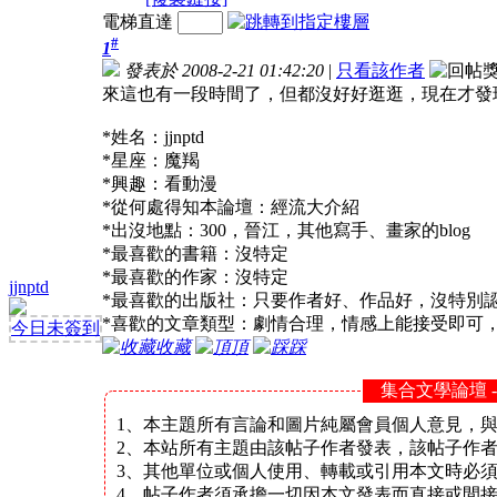
電梯直達
#
1
發表於 2008-2-21 01:42:20
|
只看該作者
來這也有一段時間了，但都沒好好逛逛，現在才發
*姓名：jjnptd
*星座：魔羯
*興趣：看動漫
*從何處得知本論壇：經流大介紹
*出沒地點：300，晉江，其他寫手、畫家的blog
*最喜歡的書籍：沒特定
*最喜歡的作家：沒特定
jjnptd
*最喜歡的出版社：只要作者好、作品好，沒特別
*喜歡的文章類型：劇情合理，情感上能接受即可
今日未簽到
收藏
頂
踩
集合文學論壇 
1、本主題所有言論和圖片純屬會員個人意見，
2、本站所有主題由該帖子作者發表，該帖子作
3、其他單位或個人使用、轉載或引用本文時必
4、帖子作者須承擔一切因本文發表而直接或間