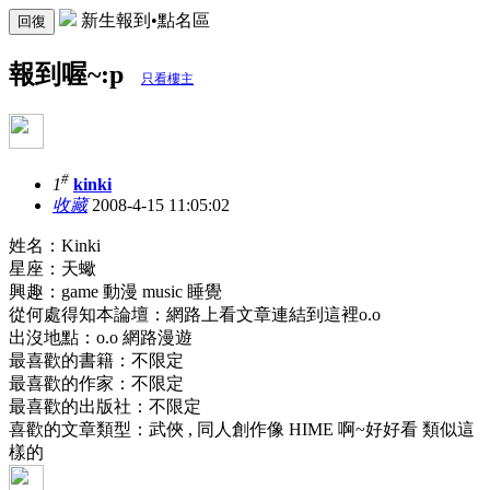
新生報到•點名區
回復
報到喔~:p
只看樓主
#
1
kinki
收藏
2008-4-15 11:05:02
姓名：Kinki
星座：天蠍
興趣：game 動漫 music 睡覺
從何處得知本論壇：網路上看文章連結到這裡o.o
出沒地點：o.o 網路漫遊
最喜歡的書籍：不限定
最喜歡的作家：不限定
最喜歡的出版社：不限定
喜歡的文章類型：武俠 , 同人創作像 HIME 啊~好好看 類似這
樣的