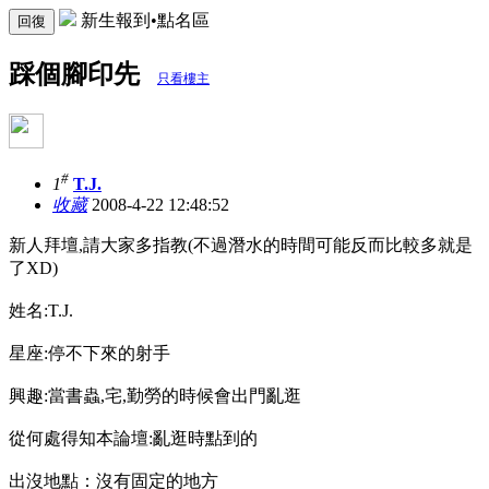
新生報到•點名區
回復
踩個腳印先
只看樓主
#
1
T.J.
收藏
2008-4-22 12:48:52
新人拜壇,請大家多指教(不過潛水的時間可能反而比較多就是
了XD)
姓名:T.J.
星座:停不下來的射手
興趣:當書蟲,宅,勤勞的時候會出門亂逛
從何處得知本論壇:亂逛時點到的
出沒地點：沒有固定的地方