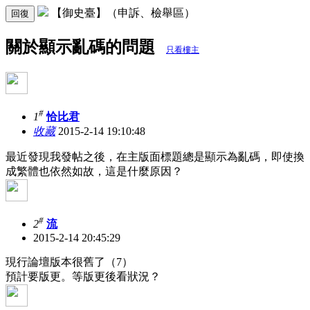
【御史臺】（申訴、檢舉區）
回復
關於顯示亂碼的問題
只看樓主
#
1
恰比君
收藏
2015-2-14 19:10:48
最近發現我發帖之後，在主版面標題總是顯示為亂碼，即使換
成繁體也依然如故，這是什麼原因？
#
2
流
2015-2-14 20:45:29
現行論壇版本很舊了（7）
預計要版更。等版更後看狀況？