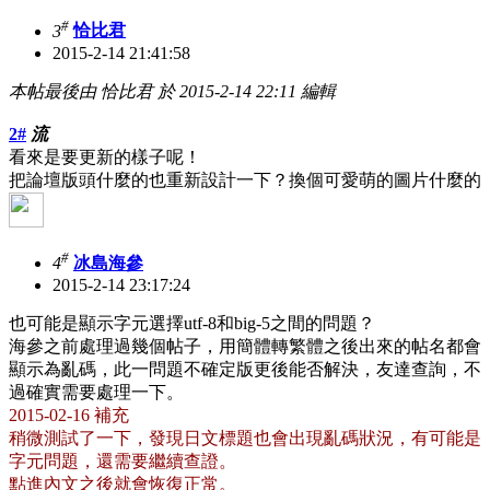
#
3
恰比君
2015-2-14 21:41:58
本帖最後由 恰比君 於 2015-2-14 22:11 編輯
2#
流
看來是要更新的樣子呢！
把論壇版頭什麼的也重新設計一下？換個可愛萌的圖片什麼的
#
4
冰島海參
2015-2-14 23:17:24
也可能是顯示字元選擇utf-8和big-5之間的問題？
海參之前處理過幾個帖子，用簡體轉繁體之後出來的帖名都會
顯示為亂碼，此一問題不確定版更後能否解決，友達查詢，不
過確實需要處理一下。
2015-02-16 補充
稍微測試了一下，發現日文標題也會出現亂碼狀況，有可能是
字元問題，還需要繼續查證。
點進內文之後就會恢復正常。