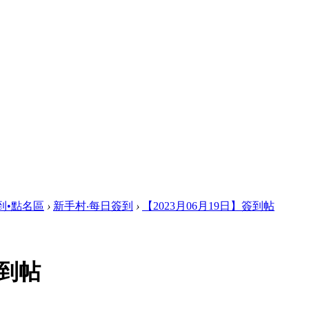
到•點名區
›
新手村‧每日簽到
›
【2023月06月19日】簽到帖
簽到帖