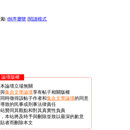
|
倒序瀏覽
|
閱讀模式
- 論壇版權
與本論壇立場無關
者與
集合文學論壇
享有帖子相關版權
須同時徵得該帖子作者和
集合文學論壇
的同意
接導致的民事或刑事法律責任
本站贊同其觀點和對其真實性負責
站，本站將及時予與刪除並致以最深的歉意
發貼者而刪除本文