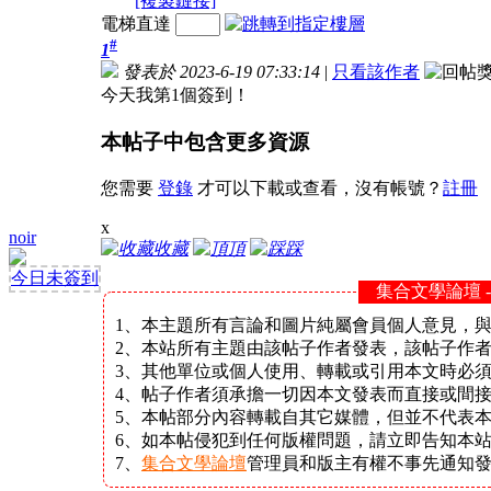
[複製鏈接]
電梯直達
#
1
發表於 2023-6-19 07:33:14
|
只看該作者
今天我第1個簽到！
本帖子中包含更多資源
您需要
登錄
才可以下載或查看，沒有帳號？
註冊
x
noir
收藏
頂
踩
今日未簽到
集合文學論壇 
1、本主題所有言論和圖片純屬會員個人意見，
2、本站所有主題由該帖子作者發表，該帖子作
3、其他單位或個人使用、轉載或引用本文時必
4、帖子作者須承擔一切因本文發表而直接或間
5、本帖部分內容轉載自其它媒體，但並不代表
6、如本帖侵犯到任何版權問題，請立即告知本
7、
集合文學論壇
管理員和版主有權不事先通知