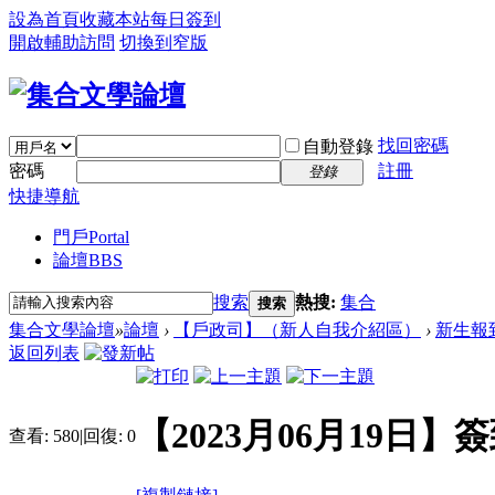
設為首頁
收藏本站
每日簽到
開啟輔助訪問
切換到窄版
找回密碼
自動登錄
密碼
註冊
登錄
快捷導航
門戶
Portal
論壇
BBS
搜索
熱搜:
集合
搜索
集合文學論壇
»
論壇
›
【戶政司】（新人自我介紹區）
›
新生報
返回列表
【2023月06月19日】
查看:
580
|
回復:
0