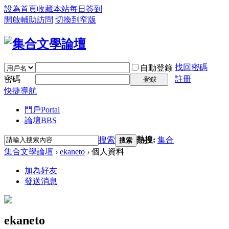
設為首頁
收藏本站
每日簽到
開啟輔助訪問
切換到窄版
找回密碼
自動登錄
密碼
註冊
登錄
快捷導航
門戶
Portal
論壇
BBS
搜索
熱搜:
集合
搜索
集合文學論壇
›
ekaneto
›
個人資料
加為好友
發送消息
ekaneto