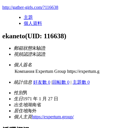
http://gather-girls.com/?116638
主題
個人資料
ekaneto
(UID: 116638)
郵箱狀態
未驗證
視頻認證
未認證
個人簽名
Компания Expertum Group https://expertum.g
統計信息
好友數 0
|
回帖數 0
|
主題數 0
性別
男
生日
1971 年 1 月 27 日
出生地
湖南省
居住地
海外
個人主頁
https://expertum.group/