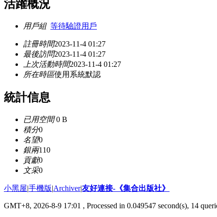
活躍概況
用戶組
等待驗證用戶
註冊時間
2023-11-4 01:27
最後訪問
2023-11-4 01:27
上次活動時間
2023-11-4 01:27
所在時區
使用系統默認
統計信息
已用空間
0 B
積分
0
名望
0
銀兩
110
貢獻
0
文采
0
小黑屋
|
手機版
|
Archiver
|
友好連接-《集合出版社》
GMT+8, 2026-8-9 17:01
, Processed in 0.049547 second(s), 14 querie