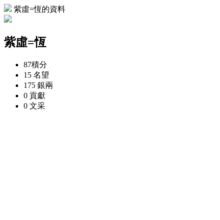
紫虛=恆的資料
紫虛=恆
87
積分
15
名望
175
銀兩
0
貢獻
0
文采