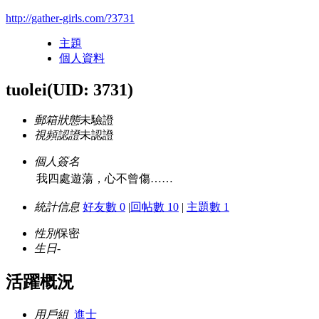
http://gather-girls.com/?3731
主題
個人資料
tuolei
(UID: 3731)
郵箱狀態
未驗證
視頻認證
未認證
個人簽名
我四處遊蕩，心不曾傷……
統計信息
好友數 0
|
回帖數 10
|
主題數 1
性別
保密
生日
-
活躍概況
用戶組
進士