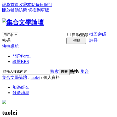
設為首頁
收藏本站
每日簽到
開啟輔助訪問
切換到窄版
找回密碼
自動登錄
密碼
註冊
登錄
快捷導航
門戶
Portal
論壇
BBS
搜索
熱搜:
集合
搜索
集合文學論壇
›
tuolei
›
個人資料
加為好友
發送消息
tuolei