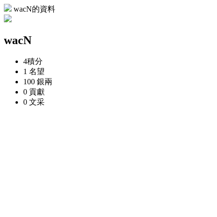
wacN的資料
wacN
4
積分
1
名望
100
銀兩
0
貢獻
0
文采