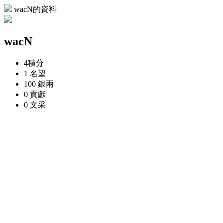
wacN的資料
wacN
4
積分
1
名望
100
銀兩
0
貢獻
0
文采