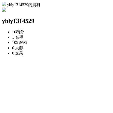
ybly1314529的資料
ybly1314529
10
積分
1
名望
105
銀兩
0
貢獻
0
文采