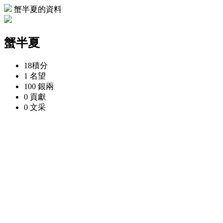
蟹半夏的資料
蟹半夏
18
積分
1
名望
100
銀兩
0
貢獻
0
文采