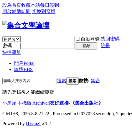
設為首頁
收藏本站
每日簽到
開啟輔助訪問
切換到窄版
找回密碼
自動登錄
密碼
註冊
登錄
快捷導航
門戶
Portal
論壇
BBS
搜索
熱搜:
集合
搜索
請先登錄後才能繼續瀏覽
小黑屋
|
手機版
|
Archiver
|
友好連接-《集合出版社》
GMT+8, 2026-8-8 21:22
, Processed in 0.027023 second(s), 5 queries
Powered by
Discuz!
X3.2