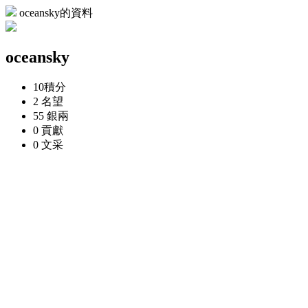
oceansky的資料
oceansky
10
積分
2
名望
55
銀兩
0
貢獻
0
文采