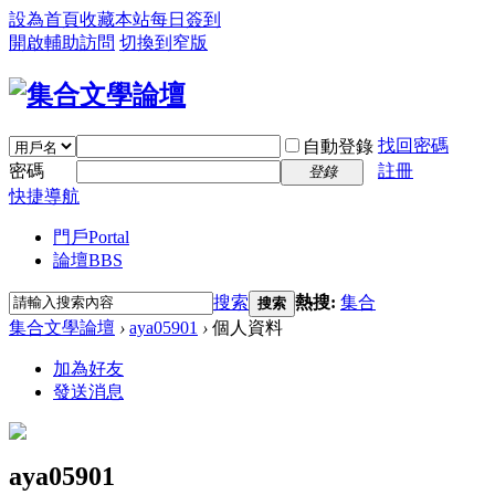
設為首頁
收藏本站
每日簽到
開啟輔助訪問
切換到窄版
找回密碼
自動登錄
密碼
註冊
登錄
快捷導航
門戶
Portal
論壇
BBS
搜索
熱搜:
集合
搜索
集合文學論壇
›
aya05901
›
個人資料
加為好友
發送消息
aya05901