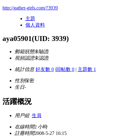
http://gather-girls.com/?3939
主題
個人資料
aya05901
(UID: 3939)
郵箱狀態
未驗證
視頻認證
未認證
統計信息
好友數 0
|
回帖數 0
|
主題數 1
性別
保密
生日
-
活躍概況
用戶組
生員
在線時間
2 小時
註冊時間
2008-5-27 16:15