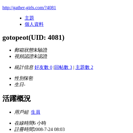
http://gather-girls.com/?4081
主題
個人資料
gotopeot
(UID: 4081)
郵箱狀態
未驗證
視頻認證
未認證
統計信息
好友數 0
|
回帖數 3
|
主題數 2
性別
保密
生日
-
活躍概況
用戶組
生員
在線時間
6 小時
註冊時間
2008-7-24 08:03