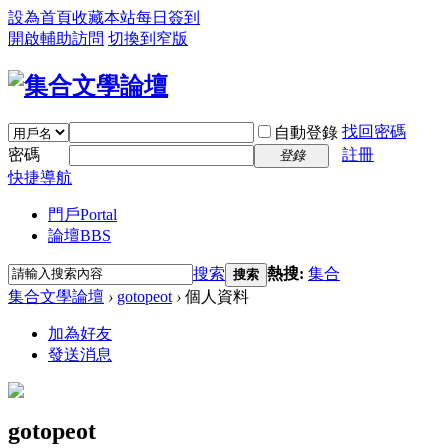
設為首頁
收藏本站
每日簽到
開啟輔助訪問
切換到窄版
找回密碼
自動登錄
密碼
註冊
登錄
快捷導航
門戶
Portal
論壇
BBS
搜索
熱搜:
集合
搜索
集合文學論壇
›
gotopeot
›
個人資料
加為好友
發送消息
gotopeot