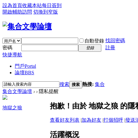
設為首頁
收藏本站
每日簽到
開啟輔助訪問
切換到窄版
找回密碼
自動登錄
密碼
註冊
登錄
快捷導航
門戶
Portal
論壇
BBS
搜索
熱搜:
集合
搜索
集合文學論壇
›
›
隱私提醒
抱歉！由於 地獄之狼 的
地獄之狼
查看好友列表
|
加為好友
|
打個招呼
|
發送
活躍概況