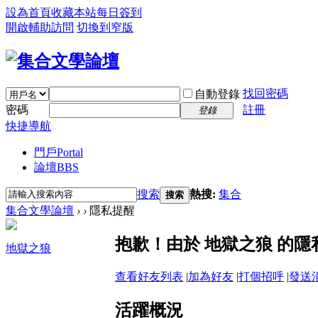
設為首頁
收藏本站
每日簽到
開啟輔助訪問
切換到窄版
找回密碼
自動登錄
密碼
註冊
登錄
快捷導航
門戶
Portal
論壇
BBS
搜索
熱搜:
集合
搜索
集合文學論壇
›
›
隱私提醒
抱歉！由於 地獄之狼 的
地獄之狼
查看好友列表
|
加為好友
|
打個招呼
|
發送
活躍概況