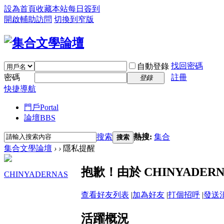
設為首頁
收藏本站
每日簽到
開啟輔助訪問
切換到窄版
找回密碼
自動登錄
密碼
註冊
登錄
快捷導航
門戶
Portal
論壇
BBS
搜索
熱搜:
集合
搜索
集合文學論壇
›
›
隱私提醒
抱歉！由於 CHINYADE
CHINYADERNAS
查看好友列表
|
加為好友
|
打個招呼
|
發送
活躍概況