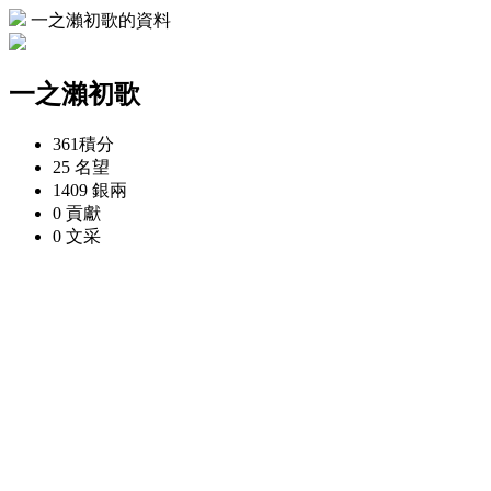
一之瀨初歌的資料
一之瀨初歌
361
積分
25
名望
1409
銀兩
0
貢獻
0
文采