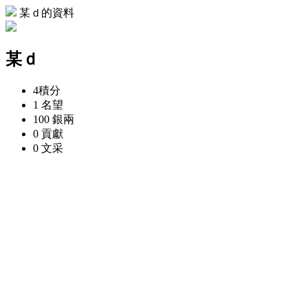
某ｄ的資料
某ｄ
4
積分
1
名望
100
銀兩
0
貢獻
0
文采