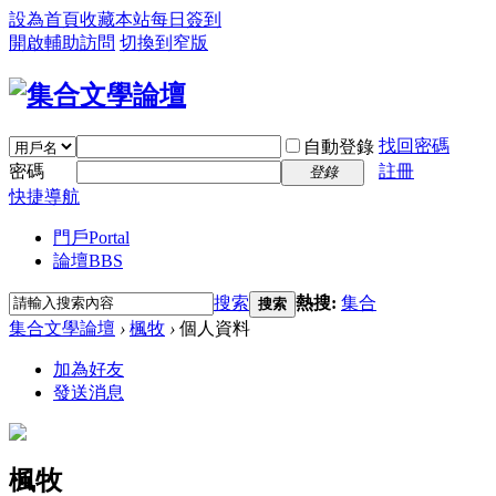
設為首頁
收藏本站
每日簽到
開啟輔助訪問
切換到窄版
找回密碼
自動登錄
密碼
註冊
登錄
快捷導航
門戶
Portal
論壇
BBS
搜索
熱搜:
集合
搜索
集合文學論壇
›
楓牧
›
個人資料
加為好友
發送消息
楓牧