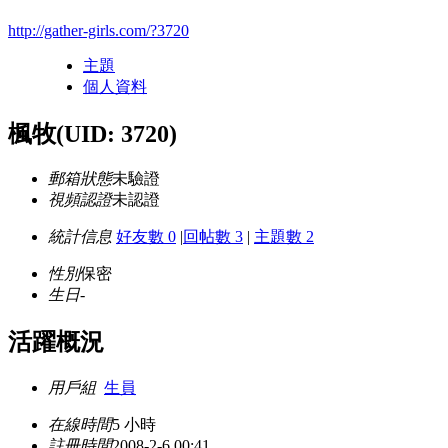
http://gather-girls.com/?3720
主題
個人資料
楓牧
(UID: 3720)
郵箱狀態
未驗證
視頻認證
未認證
統計信息
好友數 0
|
回帖數 3
|
主題數 2
性別
保密
生日
-
活躍概況
用戶組
生員
在線時間
5 小時
註冊時間
2008-2-6 00:41