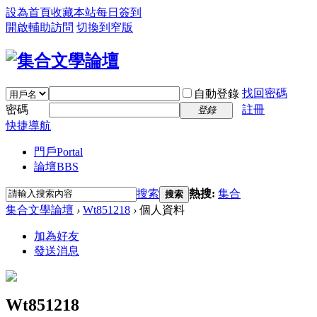
設為首頁
收藏本站
每日簽到
開啟輔助訪問
切換到窄版
找回密碼
自動登錄
密碼
註冊
登錄
快捷導航
門戶
Portal
論壇
BBS
搜索
熱搜:
集合
搜索
集合文學論壇
›
Wt851218
›
個人資料
加為好友
發送消息
Wt851218