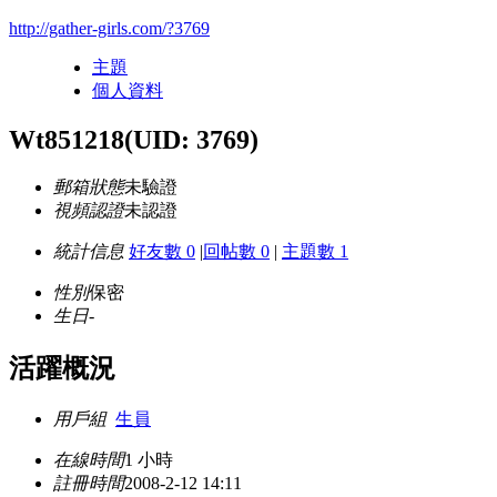
http://gather-girls.com/?3769
主題
個人資料
Wt851218
(UID: 3769)
郵箱狀態
未驗證
視頻認證
未認證
統計信息
好友數 0
|
回帖數 0
|
主題數 1
性別
保密
生日
-
活躍概況
用戶組
生員
在線時間
1 小時
註冊時間
2008-2-12 14:11