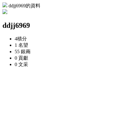
ddjj6969的資料
ddjj6969
4
積分
1
名望
55
銀兩
0
貢獻
0
文采