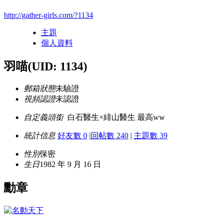
http://gather-girls.com/?1134
主題
個人資料
羽喵
(UID: 1134)
郵箱狀態
未驗證
視頻認證
未認證
自定義頭銜
白石醫生×緋山醫生 最高ww
統計信息
好友數 0
|
回帖數 240
|
主題數 39
性別
保密
生日
1982 年 9 月 16 日
勳章