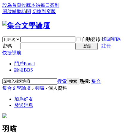
設為首頁
收藏本站
每日簽到
開啟輔助訪問
切換到窄版
找回密碼
自動登錄
密碼
註冊
登錄
快捷導航
門戶
Portal
論壇
BBS
搜索
熱搜:
集合
搜索
集合文學論壇
›
羽喵
›
個人資料
加為好友
發送消息
羽喵