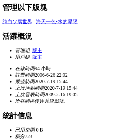
管理以下版塊
純白ソ腐世界
海天一色•水的界限
活躍概況
管理組
版主
用戶組
版主
在線時間
94 小時
註冊時間
2006-6-26 22:02
最後訪問
2020-7-19 15:44
上次活動時間
2020-7-19 15:44
上次發表時間
2009-2-16 19:05
所在時區
使用系統默認
統計信息
已用空間
0 B
積分
723