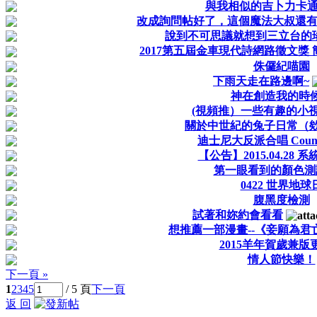
與我相似的吉卜力卡通
改成詢問帖好了，這個魔法大叔還
說到不可思議就想到三立台的
2017第五屆金車現代詩網路徵文獎 
侏儸紀喵園
下雨天走在路邊啊~
神在創造我的時
(視頻推）一些有趣的小
關於中世紀的兔子日常（欸
迪士尼大反派合唱 Countin
【公告】2015.04.28
第一眼看到的顏色測
0422 世界地球
腹黑度檢測
試著和妳約會看看
想推薦一部漫畫--《妾願為君
2015羊年賀歲兼版
情人節快樂！
下一頁 »
1
2
3
4
5
/ 5 頁
下一頁
返 回