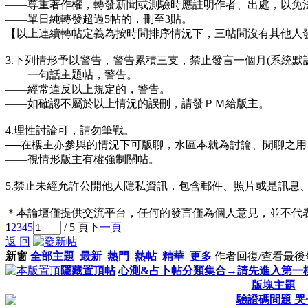
——尊重著作權，轉發新聞或測驗時應註明作者、出處，以免
——單日純轉發超過5帖的，刪至3貼。
【以上連續轉帖定義為按時間排序情況下，三帖間沒有其他人
3.下列情形予以警告，警告累積三支，禁止發言一個月(系統默認
——一句話主題帖，警告。
——經常違反以上規定的，警告。
——如確認不屬於以上情況的誤刪，請發ＰＭ給版主。
4.理性討論可，請勿筆戰。
──在樓主亦參與的情況下可版聊，水區本就為討論、閒聊之
——視情形版主有權強制關帖。
5.禁止未經允許公開他人隱私資訊，包含郵件、照片或是訊息
＊本論壇僅提供交流平台，任何的發言僅為個人意見，並不代
1
2
3
4
5
/ 5 頁
下一頁
返 回
新窗
全部主題
最新
熱門
熱帖
精華
更多
作者
回復/查看
最後
隱藏置頂帖
心測&占卜帖分類集合→請先進入第一樓觀
版塊主題
驗證碼問題 哭