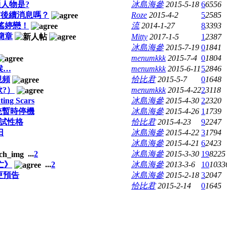
人物是?
冰島海參
2015-5-18
6
6556
有後續消息嗎？
Roze
2015-4-2
5
2585
瑤婷戀！
流
2014-1-27
8
3393
簡章
Mitty
2017-1-5
1
2387
冰島海參
2015-7-19
0
1841
menumkkk
2015-7-4
0
1804
候…
menumkkk
2015-6-11
5
2846
視頻
恰比君
2015-5-7
0
1648
?）
menumkkk
2015-4-22
2
3118
g Scars
冰島海參
2015-4-30
2
2320
 系統暫時停機
冰島海參
2015-4-26
1
1739
試性格
恰比君
2015-4-23
9
2247
日
冰島海參
2015-4-22
3
1794
冰島海參
2015-4-21
6
2423
...
2
冰島海參
2015-3-30
19
8225
亡》
...
2
冰島海參
2013-3-6
10
1033
更預告
冰島海參
2015-2-18
3
2047
恰比君
2015-2-14
0
1645