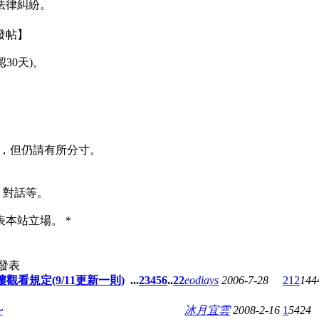
法律糾紛。
發帖】
30天)。
用，但仍請有所分寸。
、對話等。
表本站立場。＊
發表
看規定(9/11更新一則)
...
2
3
4
5
6
..
22
eodiays
2006-7-28
212
144
~
冰月宜雲
2008-2-16
1
5424