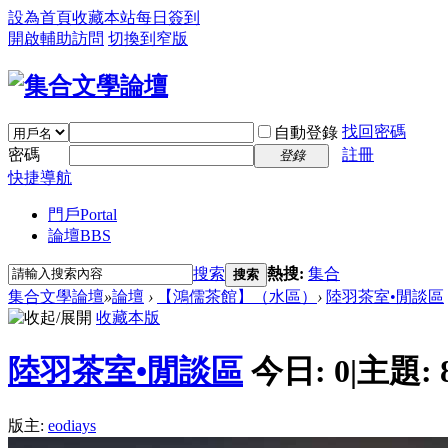
設為首頁
收藏本站
每日簽到
開啟輔助訪問
切換到窄版
找回密碼
自動登錄
密碼
註冊
登錄
快捷導航
門戶
Portal
論壇
BBS
搜索
熱搜:
集合
搜索
集合文學論壇
»
論壇
›
【鴻儒茶館】（水區）
›
陸羽茶室•閒談區
收藏本版
陸羽茶室•閒談區
今日:
0
|
主題:
版主:
eodiays