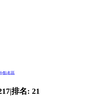
到•點名區
217
|
排名:
21