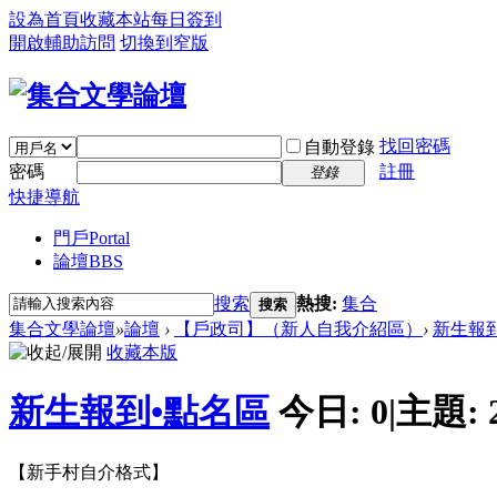
設為首頁
收藏本站
每日簽到
開啟輔助訪問
切換到窄版
找回密碼
自動登錄
密碼
註冊
登錄
快捷導航
門戶
Portal
論壇
BBS
搜索
熱搜:
集合
搜索
集合文學論壇
»
論壇
›
【戶政司】（新人自我介紹區）
›
新生報
收藏本版
新生報到•點名區
今日:
0
|
主題:
【新手村自介格式】