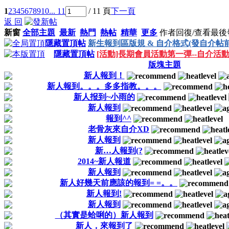
1
2
3
4
5
6
7
8
9
10
... 11
/ 11 頁
下一頁
返 回
新窗
全部主題
最新
熱門
熱帖
精華
更多
作者
回復/查看
最後
隱藏置頂帖
新生報到區版規 & 自介格式(發自介帖
隱藏置頂帖
[活動]長期會員活動第一彈--自介活
版塊主題
新人報到！
新人報到。。。多多指教。。。
新人报到~小雨的
新人報到
報到^^
老骨灰來自介XD
新人報到
新…人報到(?
2014~新人報道
新人報到
新人好幾天前應該的報到= =。。
新人報到!
新人報到
（其實是蛤唎的）新人報到
新人，來報到了