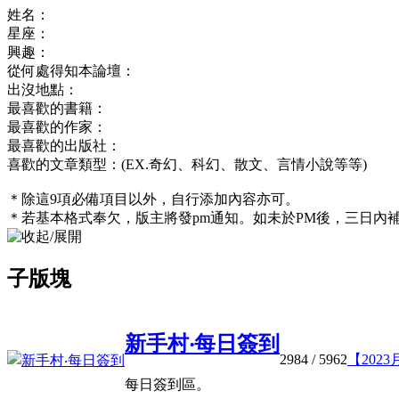
姓名：
星座：
興趣：
從何處得知本論壇：
出沒地點：
最喜歡的書籍：
最喜歡的作家：
最喜歡的出版社：
喜歡的文章類型：(EX.奇幻、科幻、散文、言情小說等等)
＊除這9項必備項目以外，自行添加內容亦可。
＊若基本格式奉欠，版主將發pm通知。如未於PM後，三日內
子版塊
新手村‧每日簽到
2984
/ 5962
【2023
每日簽到區。