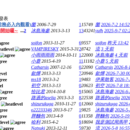
發表
前務必入內觀看)
菌
2006-7-29
1
15749
菌
2026-7-2 14:52
動開始囉∼
...
2
冰島海參
2013-3-13
13
43241
yufh
2025-9-7 02:
soifon
2013-11-27
6
9557
soifon
昨天 13:42
VAMPIRESKY
2015-3-31
2
8742
流
3 天前
小雨雨雨雨
2014-10-11
1
22000
冰島海參
4 天前
小鹿
2015-4-19
11
11182
小鹿
5 天前
Catharsis
2007-12-16
0
22090
Catharsis
2026-8-
歛燁
2013-3-13
7
20946
歛燁
2026-7-30 0
ms18
2013-3-2
1
9483
伊果散客
2026-7-
初空
2013-3-13
0
20623
初空
2026-7-8 18
恰比君
2014-10-8
9
15065
冰島海參
2026-6-
路過的aselia
2013-3-3
8
22538
路過的aselia
2026
shizurukuga
2010-11-27
0
12060
shizurukuga
2026-
o22233346
2013-9-17
1
9825
冰島海參
2026-5-
胖麵包
2013-4-9
0
11358
胖麵包
2026-5-19
哈利
2015-4-2
9
18694
我是測試用馬甲
Natsuki
2013-12-11
5
9730
流
2026-5-8 16:55