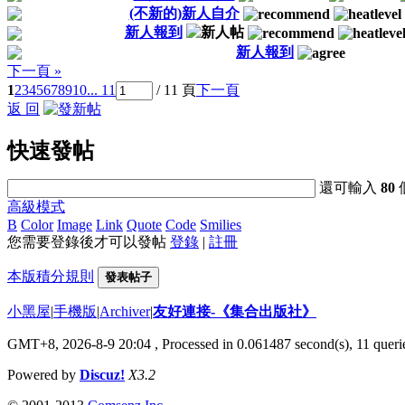
(不新的)新人自介
新人報到
新人報到
下一頁 »
1
2
3
4
5
6
7
8
9
10
... 11
/ 11 頁
下一頁
返 回
快速發帖
還可輸入
80
高級模式
B
Color
Image
Link
Quote
Code
Smilies
您需要登錄後才可以發帖
登錄
|
註冊
本版積分規則
發表帖子
小黑屋
|
手機版
|
Archiver
|
友好連接-《集合出版社》
GMT+8, 2026-8-9 20:04
, Processed in 0.061487 second(s), 11 querie
Powered by
Discuz!
X3.2