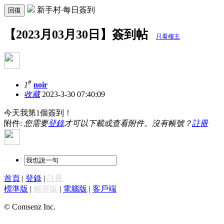
新手村‧每日簽到
回復
【2023月03月30日】簽到帖
只看樓主
#
1
noir
收藏
2023-3-30 07:40:09
今天我第1個簽到！
附件:
您需要
登錄
才可以下載或查看附件。沒有帳號？
註冊
首頁
|
登錄
|
註冊
標準版
|
觸屏版
|
電腦版
|
客戶端
© Comsenz Inc.