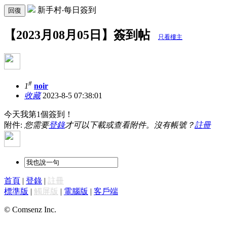
新手村‧每日簽到
回復
【2023月08月05日】簽到帖
只看樓主
#
1
noir
收藏
2023-8-5 07:38:01
今天我第1個簽到！
附件:
您需要
登錄
才可以下載或查看附件。沒有帳號？
註冊
首頁
|
登錄
|
註冊
標準版
|
觸屏版
|
電腦版
|
客戶端
© Comsenz Inc.