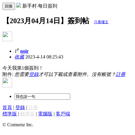
新手村‧每日簽到
回復
【2023月04月14日】簽到帖
只看樓主
#
1
noir
收藏
2023-4-14 08:25:43
今天我第1個簽到！
附件:
您需要
登錄
才可以下載或查看附件。沒有帳號？
註冊
首頁
|
登錄
|
註冊
標準版
|
觸屏版
|
電腦版
|
客戶端
© Comsenz Inc.