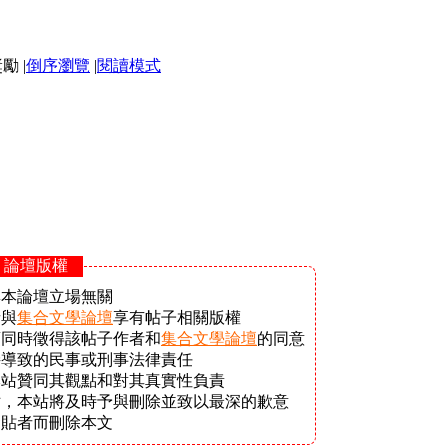
|
倒序瀏覽
|
閱讀模式
- 論壇版權
與本論壇立場無關
者與
集合文學論壇
享有帖子相關版權
須同時徵得該帖子作者和
集合文學論壇
的同意
接導致的民事或刑事法律責任
本站贊同其觀點和對其真實性負責
站，本站將及時予與刪除並致以最深的歉意
發貼者而刪除本文