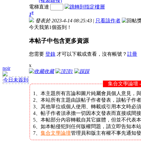
[複製鏈接]
電梯直達
#
1
發表於 2023-4-14 08:25:43
|
只看該作者
今天我第1個簽到！
本帖子中包含更多資源
您需要
登錄
才可以下載或查看，沒有帳號？
註冊
x
noir
收藏
頂
1
踩
今日未簽到
集合文學論壇 
1、本主題所有言論和圖片純屬會員個人意見，
2、本站所有主題由該帖子作者發表，該帖子作
3、其他單位或個人使用、轉載或引用本文時必
4、帖子作者須承擔一切因本文發表而直接或間
5、本帖部分內容轉載自其它媒體，但並不代表
6、如本帖侵犯到任何版權問題，請立即告知本
7、
集合文學論壇
管理員和版主有權不事先通知