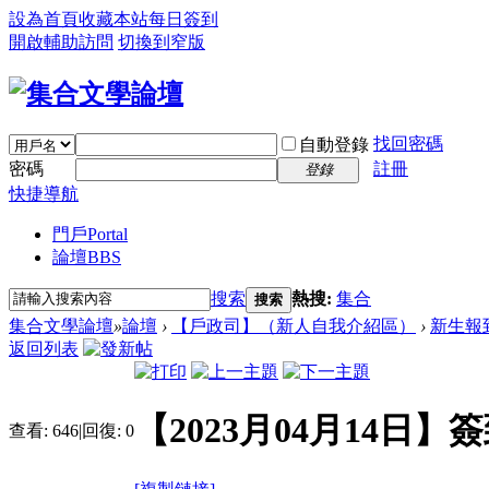
設為首頁
收藏本站
每日簽到
開啟輔助訪問
切換到窄版
找回密碼
自動登錄
密碼
註冊
登錄
快捷導航
門戶
Portal
論壇
BBS
搜索
熱搜:
集合
搜索
集合文學論壇
»
論壇
›
【戶政司】（新人自我介紹區）
›
新生報
返回列表
【2023月04月14日】
查看:
646
|
回復:
0