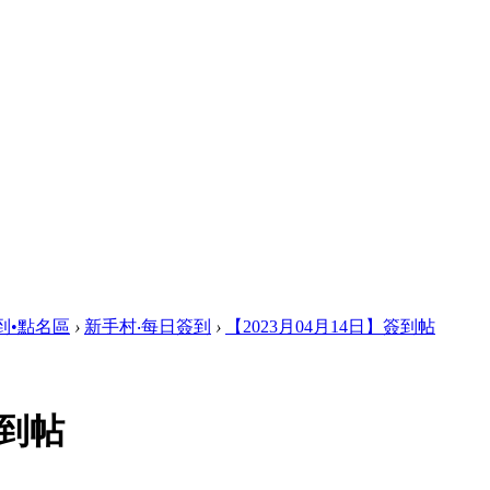
到•點名區
›
新手村‧每日簽到
›
【2023月04月14日】簽到帖
簽到帖